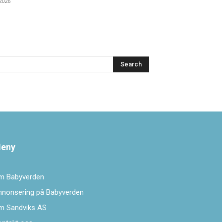
 2026
Search
eny
m Babyverden
nnonsering på Babyverden
m Sandviks AS