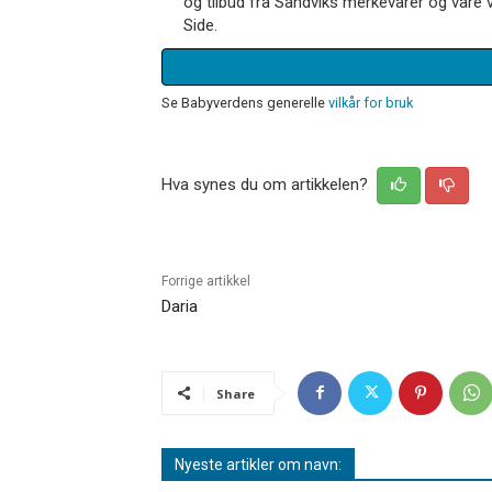
og tilbud fra Sandviks merkevarer og våre v
Side.
Se Babyverdens generelle
vilkår for bruk
Hva synes du om artikkelen?
Forrige artikkel
Daria
Share
Nyeste artikler om navn: