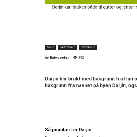
Darjin kan brukes både til gutter og jenter, 
Navn
Guttenavn
Jentenavn
Av
Babyverden
392
Darjin blir brukt med bakgrunn fra Iran
bakgrunn fra navnet på byen Darjin, ogs
Så populært er Darjin: