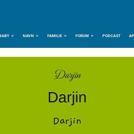
abyverden.no
BABY
NAVN
FAMILIE
FORUM
PODCAST
A
Darjin
Darjin
Darjin