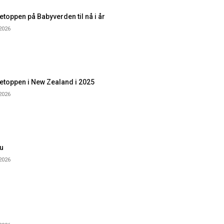
toppen på Babyverden til nå i år
 2026
etoppen i New Zealand i 2025
 2026
u
 2026