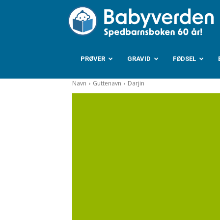
B
PRØVER
GRAVID
FØDSEL
Navn
Guttenavn
Darjin