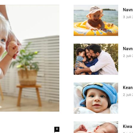
Navne
3. juli
Navn
2. juli
Kean
2. juli
Kiwa
0