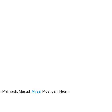
h
,
Mahvash
,
Masud
,
Mirza
,
Mozhgan
,
Negin
,