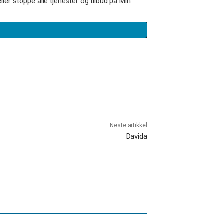
ler stoppe alle tjenester og tilbud på Min
Neste artikkel
Davida