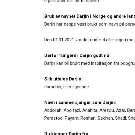
0 personer har dette navnet.
Bruk av navnet Darjin i Norge og andre lan
Darjin har neppe vært brukt som navn på pers
Den 01.01.2021 var det under 4 eller ingen med
Derfor fungerer Darjin godt nå:
Darjin kan bli brukt med inspirasjon fra pop
Slik uttales Darjin:
darschin, eller lignende
Navn i samme sjanger som Darjin:
Abdollah
,
Abolfazl
,
Anahita
,
Arezou
,
Azar
,
Bar
Parastoo
,
Payam
,
Roshan
,
Sakineh
,
Shadi
,
Sh
Du kjenner Darjin fra: