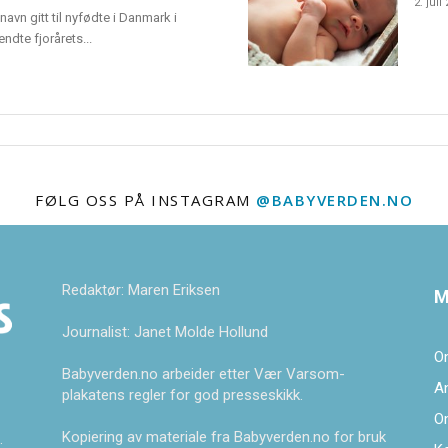
2. juli
navn gitt til nyfødte i Danmark i
dte fjorårets...
FØLG OSS PÅ INSTAGRAM
@BABYVERDEN.NO
Redaktør: Maren Eriksen
M
Journalist: Janet Molde Hollund
O
Babyverden.no arbeider etter Vær Varsom-
A
plakatens regler for god presseskikk.
O
Kopiering av materiale fra Babyverden.no for bruk
.