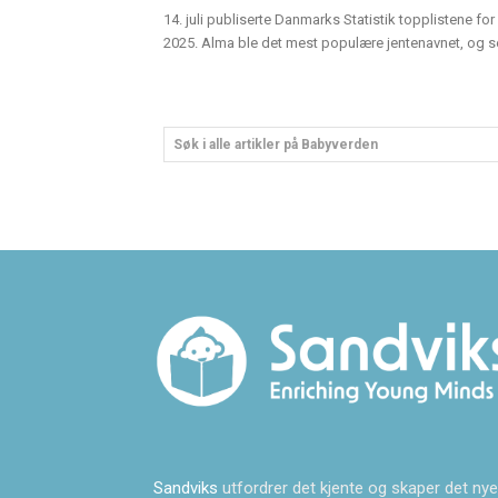
14. juli publiserte Danmarks Statistik topplistene for 
2025. Alma ble det mest populære jentenavnet, og sen
Søk i alle artikler på Babyverden
Sandviks
utfordrer det kjente og skaper det nye