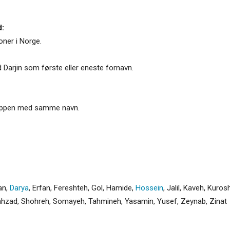
d:
oner i Norge.
 Darjin som første eller eneste fornavn.
gruppen med samme navn.
an
,
Darya
,
Erfan
,
Fereshteh
,
Gol
,
Hamide
,
Hossein
,
Jalil
,
Kaveh
,
Kuros
ahzad
,
Shohreh
,
Somayeh
,
Tahmineh
,
Yasamin
,
Yusef
,
Zeynab
,
Zinat