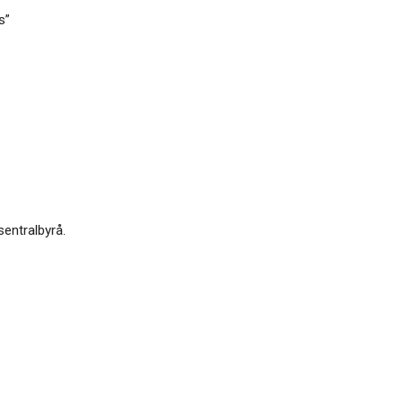
s”
sentralbyrå.