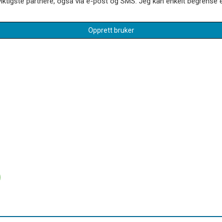
iktigste partnere, også via e-post og SMS. Jeg kan enkelt begrense el
Opprett bruker