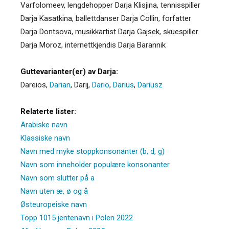
Varfolomeev, lengdehopper Darja Klisjina, tennisspiller
Darja Kasatkina, ballettdanser Darja Collin, forfatter
Darja Dontsova, musikkartist Darja Gajsek, skuespiller
Darja Moroz, internettkjendis Darja Barannik
Guttevarianter(er) av Darja:
Dareios
,
Darian
,
Darij
,
Dario
,
Darius
,
Dariusz
Relaterte lister:
Arabiske navn
Klassiske navn
Navn med myke stoppkonsonanter (b, d, g)
Navn som inneholder populære konsonanter
Navn som slutter på a
Navn uten æ, ø og å
Østeuropeiske navn
Topp 1015 jentenavn i Polen 2022