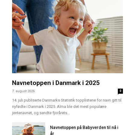
Navnetoppen i Danmark i 2025
7. august 2026
0
14. juli publiserte Danmarks Statistik topplistene for navn gitt til
nyfødte i Danmark i 2025. Alma ble det mest populære
jentenavnet, og sendte fjorårets...
Navnetoppen på Babyverden til nå i
år