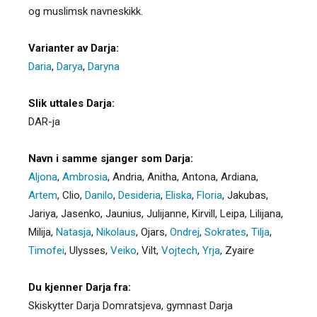
og muslimsk navneskikk.
Varianter av Darja:
Daria
,
Darya
,
Daryna
Slik uttales Darja:
DAR-ja
Navn i samme sjanger som Darja:
Aljona
,
Ambrosia
,
Andria
,
Anitha
,
Antona
,
Ardiana
,
Artem
,
Clio
,
Danilo
,
Desideria
,
Eliska
,
Floria
,
Jakubas
,
Jariya
,
Jasenko
,
Jaunius
,
Julijanne
,
Kirvill
,
Leipa
,
Lilijana
,
Milija
,
Natasja
,
Nikolaus
,
Ojars
,
Ondrej
,
Sokrates
,
Tilja
,
Timofei
,
Ulysses
,
Veiko
,
Vilt
,
Vojtech
,
Yrja
,
Zyaire
Du kjenner Darja fra:
Skiskytter Darja Domratsjeva, gymnast Darja