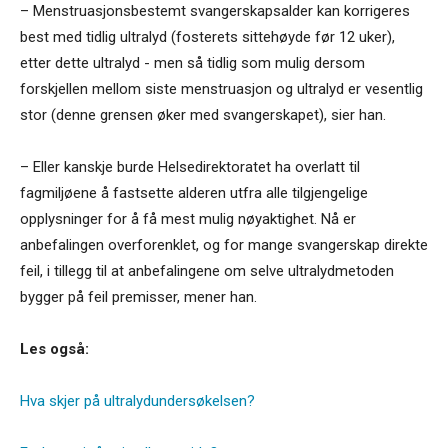
– Menstruasjonsbestemt svangerskapsalder kan korrigeres
best med tidlig ultralyd (fosterets sittehøyde før 12 uker),
etter dette ultralyd - men så tidlig som mulig dersom
forskjellen mellom siste menstruasjon og ultralyd er vesentlig
stor (denne grensen øker med svangerskapet), sier han.
– Eller kanskje burde Helsedirektoratet ha overlatt til
fagmiljøene å fastsette alderen utfra alle tilgjengelige
opplysninger for å få mest mulig nøyaktighet. Nå er
anbefalingen overforenklet, og for mange svangerskap direkte
feil, i tillegg til at anbefalingene om selve ultralydmetoden
bygger på feil premisser, mener han.
Les også:
Hva skjer på ultralydundersøkelsen?