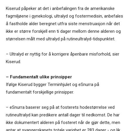
Kiserud påpeker at det i anbefalingen fra de amerikanske
fagmiljøene i gynekologi, ultralyd og fostermedisin, anbefales
å fastholde alder beregnet utfra siste menstruasjon når det
ikke er større forskjell enn ti dager mellom denne alderen og
størrelsen målt med ultralyd på rutineultralyd-tidspunktet.
– Ultralyd er nyttig for å korrigere åpenbare misforhold, sier
Kiserud.
– Fundamentalt ulike prinsipper
Ifølge Kiserud bygger Terminhjulet og eSnurra på
fundamentalt forskjellige prinsipper.
– eSnurra baserer seg på at fosterets hodestørrelse ved
rutineultralyd kan predikere antall dager til nedkomst. De har
ikke dokumentert alderen på fosteret når de gjør dette, men
antar at svangerskapets totale varighet er 283 dager - og lik