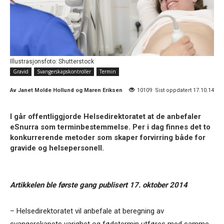
Illustrasjonsfoto: Shutterstock
Gravid
Svangerskapskontroller
Termin
Av
Janet Molde Hollund og Maren Eriksen
10109
Sist oppdatert 17.10.14
I går offentliggjorde Helsedirektoratet at de anbefaler
eSnurra som terminbestemmelse. Per i dag finnes det to
konkurrerende metoder som skaper forvirring både for
gravide og helsepersonell.
Artikkelen ble første gang publisert 17. oktober 2014
– Helsedirektoratet vil anbefale at beregning av
svangerskapets varighet og fødetermin utføres med samme