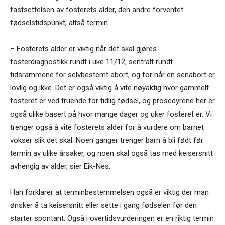
fastsettelsen av fosterets alder, den andre forventet
fødselstidspunkt, altså termin.
– Fosterets alder er viktig når det skal gjøres
fosterdiagnostikk rundt i uke 11/12, sentralt rundt
tidsrammene for selvbestemt abort, og for når en senabort er
lovlig og ikke. Det er også viktig å vite nøyaktig hvor gammelt
fosteret er ved truende for tidlig fødsel, og prosedyrene her er
også ulike basert på hvor mange dager og uker fosteret er. Vi
trenger også å vite fosterets alder for å vurdere om barnet
vokser slik det skal. Noen ganger trenger barn å bli født før
termin av ulike årsaker, og noen skal også tas med keisersnitt
avhengig av alder, sier Eik-Nes.
Han forklarer at terminbestemmelsen også er viktig der man
ønsker å ta keisersnitt eller sette i gang fødselen før den
starter spontant. Også i overtidsvurderingen er en riktig termin