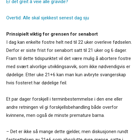
Er det greit å veie alle gravide?
Overtid: Alle skal sjekkest senest dag sju
Prinsipielt viktig for grensen for senabort
I dag kan enkelte fostre helt ned til 22 uker overleve fødselen.
Derfor er siste frist for senabort satt til 21 uker og 6 dager.
Fram til dette tidspunktet vil det være mulig å abortere fostre
med svært alvorlige utviklingsavvik, som ikke nødvendigvis er
dødelige. Etter uke 21+6 kan man kun avbryte svangerskap
hvis fosteret har dødelige feil.
Et par dager forskjell i terminbestemmelse i den ene eller
andre retningen vil gi forskjellsbehandling både overfor
kvinnene, men også de minste premature barna.
– Det er ikke så mange dette gjelder, men diskusjonen rundt
fastsettelsen av 21+6 som absolutte øvre grense, satte i