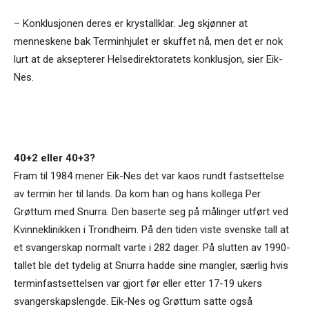
– Konklusjonen deres er krystallklar. Jeg skjønner at
menneskene bak Terminhjulet er skuffet nå, men det er nok
lurt at de aksepterer Helsedirektoratets konklusjon, sier Eik-
Nes.
40+2 eller 40+3?
Fram til 1984 mener Eik-Nes det var kaos rundt fastsettelse
av termin her til lands. Da kom han og hans kollega Per
Grøttum med Snurra. Den baserte seg på målinger utført ved
Kvinneklinikken i Trondheim. På den tiden viste svenske tall at
et svangerskap normalt varte i 282 dager. På slutten av 1990-
tallet ble det tydelig at Snurra hadde sine mangler, særlig hvis
terminfastsettelsen var gjort før eller etter 17-19 ukers
svangerskapslengde. Eik-Nes og Grøttum satte også