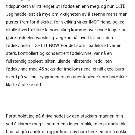
tidspunktet var litt lenger ut i fødselen enn meg, og hun ULTE.
Jeg hadde lest så mye om viktigheten av å stønne mens man
puster fremfor å skrike, for skriking virker IMOT riene, og jeg
skulle ihvertfall ikke la noen uling komme over mine lepper og
gjøre fødselen vanskelig. Jeg kan nå ihvertfall si til den
fødekvinnen: I GET IT NOW. For det som i badekaret var en
sterk, kontrollert og konsentrert fødekvinne, var nå en
fullstendig oppløst, sliten, ulende, hikstende, redd liten
fødekvinne med 45 sekunder imellom riene,
ei nål
excaliburs
sverd på vei inn i ryggraden og en anestesilege som bare ikke
klarte å stikke rett.
Først holdt jeg på å rive hodet av den stakkars mannen min
ved å klamre meg til ham mens legen stakk, men plutselig ble
han så grå i ansiktet og jordmor gav ham beskjed om å drikke