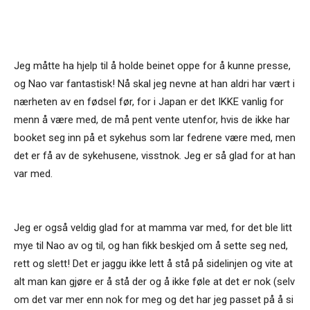
Jeg måtte ha hjelp til å holde beinet oppe for å kunne presse,
og Nao var fantastisk! Nå skal jeg nevne at han aldri har vært i
nærheten av en fødsel før, for i Japan er det IKKE vanlig for
menn å være med, de må pent vente utenfor, hvis de ikke har
booket seg inn på et sykehus som lar fedrene være med, men
det er få av de sykehusene, visstnok. Jeg er så glad for at han
var med.
Jeg er også veldig glad for at mamma var med, for det ble litt
mye til Nao av og til, og han fikk beskjed om å sette seg ned,
rett og slett! Det er jaggu ikke lett å stå på sidelinjen og vite at
alt man kan gjøre er å stå der og å ikke føle at det er nok (selv
om det var mer enn nok for meg og det har jeg passet på å si