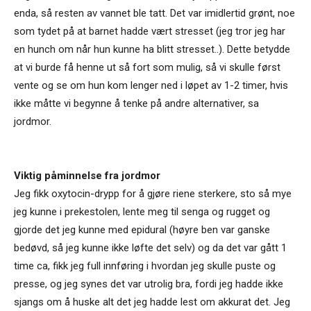
enda, så resten av vannet ble tatt. Det var imidlertid grønt, noe
som tydet på at barnet hadde vært stresset (jeg tror jeg har
en hunch om når hun kunne ha blitt stresset..). Dette betydde
at vi burde få henne ut så fort som mulig, så vi skulle først
vente og se om hun kom lenger ned i løpet av 1-2 timer, hvis
ikke måtte vi begynne å tenke på andre alternativer, sa
jordmor.
Viktig påminnelse fra jordmor
Jeg fikk oxytocin-drypp for å gjøre riene sterkere, sto så mye
jeg kunne i prekestolen, lente meg til senga og rugget og
gjorde det jeg kunne med epidural (høyre ben var ganske
bedøvd, så jeg kunne ikke løfte det selv) og da det var gått 1
time ca, fikk jeg full innføring i hvordan jeg skulle puste og
presse, og jeg synes det var utrolig bra, fordi jeg hadde ikke
sjangs om å huske alt det jeg hadde lest om akkurat det. Jeg