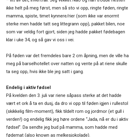
ikke helt på meg først, men så sto vi opp, ringte føden, ringte
mamma, spiste, timet kynnere/rier (som ikke var enormt
sterke men hadde tatt seg littegrann opp), pakket bilen, noe
som var veldig fort gjort, siden jeg hadde pakket fødebagen
klar i uke 34, og så gav vi oss i vei.
På føden var det fremdeles bare 2 cm åpning, men de ville ha
meg på barselhotellet over natten og vente på at riene skulle
ta seg opp, hvis ikke ble jeg satt i gang.
Endelig i aktiv fødsel
På kvelden den 3. juli var riene såpass sterke at det hadde
vært et ork å ta en dusj, da dro vi opp til føden igjen i rullestol
(skikkelig film-moment), fikk tildelt rom og jordmor (et gull i
verden!) og endelig fikk jeg høre ordene “Jada, nå er du i aktiv
fødsel”. Da sendte jeg bud på mamma, som hadde med
fødemat (also known as melkesjokolade).