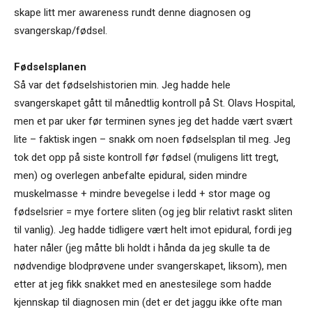
skape litt mer awareness rundt denne diagnosen og
svangerskap/fødsel.
Fødselsplanen
Så var det fødselshistorien min. Jeg hadde hele
svangerskapet gått til månedtlig kontroll på St. Olavs Hospital,
men et par uker før terminen synes jeg det hadde vært svært
lite – faktisk ingen – snakk om noen fødselsplan til meg. Jeg
tok det opp på siste kontroll før fødsel (muligens litt tregt,
men) og overlegen anbefalte epidural, siden mindre
muskelmasse + mindre bevegelse i ledd + stor mage og
fødselsrier = mye fortere sliten (og jeg blir relativt raskt sliten
til vanlig). Jeg hadde tidligere vært helt imot epidural, fordi jeg
hater nåler (jeg måtte bli holdt i hånda da jeg skulle ta de
nødvendige blodprøvene under svangerskapet, liksom), men
etter at jeg fikk snakket med en anestesilege som hadde
kjennskap til diagnosen min (det er det jaggu ikke ofte man