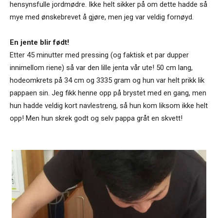
hensynsfulle jordmødre. Ikke helt sikker på om dette hadde så
mye med ønskebrevet å gjøre, men jeg var veldig fornøyd.
En jente blir født!
Etter 45 minutter med pressing (og faktisk et par dupper
innimellom riene) så var den lille jenta vår ute! 50 cm lang,
hodeomkrets på 34 cm og 3335 gram og hun var helt prikk lik
pappaen sin. Jeg fikk henne opp på brystet med en gang, men
hun hadde veldig kort navlestreng, så hun kom liksom ikke helt
opp! Men hun skrek godt og selv pappa gråt en skvett!