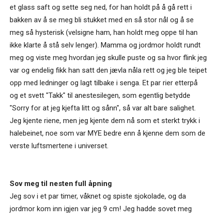
et glass saft og sette seg ned, for han holdt på å gå rett i
bakken av å se meg bli stukket med en så stor nål og å se
meg så hysterisk (velsigne ham, han holdt meg oppe til han
ikke klarte å stå selv lenger). Mamma og jordmor holdt rundt
meg og viste meg hvordan jeg skulle puste og sa hvor flink jeg
var og endelig fikk han satt den jævla nåla rett og jeg ble teipet
opp med ledninger og lagt tilbake i senga. Et par rier etterpå
og et svett "Takk" til anestesilegen, som egentlig betydde
"Sorry for at jeg kjefta litt og sånn", så var alt bare salighet.
Jeg kjente riene, men jeg kjente dem nå som et sterkt trykk i
halebeinet, noe som var MYE bedre enn å kjenne dem som de
verste luftsmertene i universet.
Sov meg til nesten full åpning
Jeg sov i et par timer, våknet og spiste sjokolade, og da
jordmor kom inn igjen var jeg 9 cm! Jeg hadde sovet meg