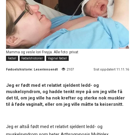
Mamma og vesle Iori Freyja. Alle foto: privat
Fødsel
Fødselshistorier
Vaginal fødsel
Fødselshistorie:
Leserinnsendt
2107
Sist oppdatert 11.11.16
Jeg er født med et relativt sjeldent ledd- og
muskelsyndrom, og hadde tenkt mye på om jeg ville få
det til, om jeg ville ha nok krefter og sterke nok muskler
til å føde vaginalt, eller om jeg ville måtte ta keisersnitt.
Jeg er altså født med et relativt sjeldent ledd- og
muskelsyndrom som heter Arthrogryposis Multiplex