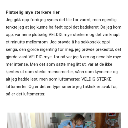
Plutselig mye sterkere rier
Jeg gikk opp fordi jeg synes det ble for varmt, men egentlig
tenkte jeg at jeg kunne ha født oppi det badekaret. Da jeg kom
opp, var riene plutselig VELDIG mye sterkere og det var knapt
et minutts mellomrom. Jeg prøvde å ha sakkosekk oppi
senga, den gjorde ingenting for meg, jeg prøvde prekestol, det
gjorde visst VELDIG mye, for nå var jeg 6 cm og riene ble mye
mer intense. Men det som satte meg litt ut, var at de ikke
kjentes ut som sterke menssmerter, sånn som kynnerne og
alt jeg hadde lest, men som luftsmerter, VELDIG STERKE
luftsmerter. Og er det en type smerte jeg faktisk er svak for,
så er det luftsmerter.