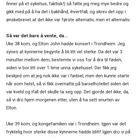
finner på et sykehus, faktisk!) så følte jeg meg mye bedre og
gikk med på å ha det i bakhånd, ihvertfall, og skrev det opp i
ønskebrevet at det ikke var første alternativ, men et alternativ.
Så var det bare å vente, da…
Uke 38 kom, og Elton John hadde konsert i Trondheim. Jeg
synes at kynnerne begynte å bli litt vel sterke. Da det var 3
minutter mellom dem, bestemte vi oss for å dra til føden,
siden vi bor litt over 1 time unna sykehuset. Der fikk jeg
beskjed om at jeg nok ikke var i fødsel, men den kunne starte
når som helst, så vi fikk overnatte på barselhotellet siden det
var kveld og ifall det skulle ta seg opp. Det gjorde det ikke, da,
så vi dro hjem morgenen etter, uten å ha sett snurten av
Elton.
Uke 39 kom, og kongefamilien var i Trondheim. Igjen var det
fryktelig hvor sterke disse kynnerne hadde blitt! Igjen dro vi på