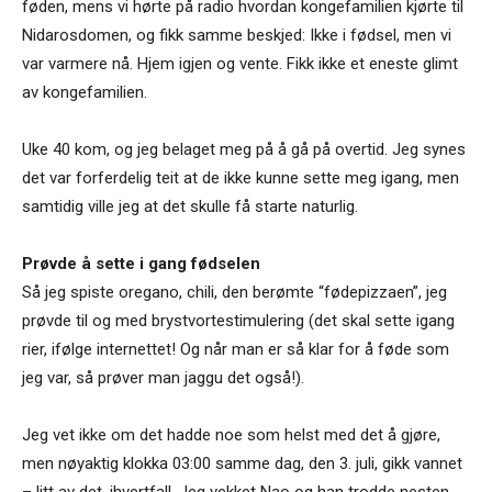
føden, mens vi hørte på radio hvordan kongefamilien kjørte til
Nidarosdomen, og fikk samme beskjed: Ikke i fødsel, men vi
var varmere nå. Hjem igjen og vente. Fikk ikke et eneste glimt
av kongefamilien.
Uke 40 kom, og jeg belaget meg på å gå på overtid. Jeg synes
det var forferdelig teit at de ikke kunne sette meg igang, men
samtidig ville jeg at det skulle få starte naturlig.
Prøvde å sette i gang fødselen
Så jeg spiste oregano, chili, den berømte “fødepizzaen”, jeg
prøvde til og med brystvortestimulering (det skal sette igang
rier, ifølge internettet! Og når man er så klar for å føde som
jeg var, så prøver man jaggu det også!).
Jeg vet ikke om det hadde noe som helst med det å gjøre,
men nøyaktig klokka 03:00 samme dag, den 3. juli, gikk vannet
– litt av det, ihvertfall. Jeg vekket Nao og han trodde nesten