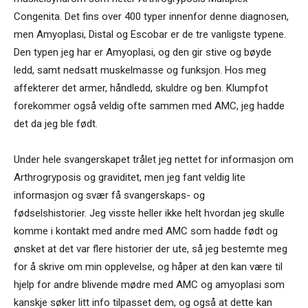
Congenita. Det fins over 400 typer innenfor denne diagnosen,
men Amyoplasi, Distal og Escobar er de tre vanligste typene.
Den typen jeg har er Amyoplasi, og den gir stive og bøyde
ledd, samt nedsatt muskelmasse og funksjon. Hos meg
affekterer det armer, håndledd, skuldre og ben. Klumpfot
forekommer også veldig ofte sammen med AMC, jeg hadde
det da jeg ble født.
Under hele svangerskapet trålet jeg nettet for informasjon om
Arthrogryposis og graviditet, men jeg fant veldig lite
informasjon og svær få svangerskaps- og
fødselshistorier. Jeg visste heller ikke helt hvordan jeg skulle
komme i kontakt med andre med AMC som hadde født og
ønsket at det var flere historier der ute, så jeg bestemte meg
for å skrive om min opplevelse, og håper at den kan være til
hjelp for andre blivende mødre med AMC og amyoplasi som
kanskje søker litt info tilpasset dem, og også at dette kan