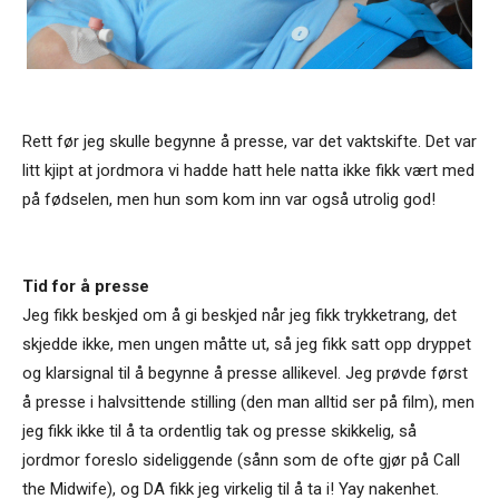
Rett før jeg skulle begynne å presse, var det vaktskifte. Det var
litt kjipt at jordmora vi hadde hatt hele natta ikke fikk vært med
på fødselen, men hun som kom inn var også utrolig god!
Tid for å presse
Jeg fikk beskjed om å gi beskjed når jeg fikk trykketrang, det
skjedde ikke, men ungen måtte ut, så jeg fikk satt opp dryppet
og klarsignal til å begynne å presse allikevel. Jeg prøvde først
å presse i halvsittende stilling (den man alltid ser på film), men
jeg fikk ikke til å ta ordentlig tak og presse skikkelig, så
jordmor foreslo sideliggende (sånn som de ofte gjør på Call
the Midwife), og DA fikk jeg virkelig til å ta i!
Yay nakenhet.