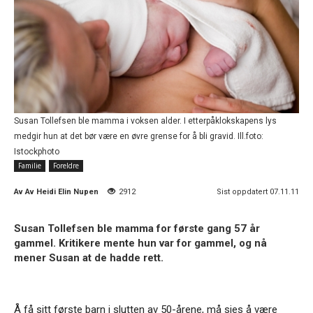
Susan Tollefsen ble mamma i voksen alder. I etterpåklokskapens lys
medgir hun at det bør være en øvre grense for å bli gravid. Ill.foto:
Istockphoto
Familie
Foreldre
Av
Av Heidi Elin Nupen
2912
Sist oppdatert 07.11.11
Susan Tollefsen ble mamma for første gang 57 år
gammel. Kritikere mente hun var for gammel, og nå
mener Susan at de hadde rett.
Å få sitt første barn i slutten av 50-årene, må sies å være