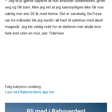
– Jeg vil jo gjerne oppleve at hun avslutter utdannelsen, gifter
seg og får barn. Men jeg vet at jeg sannsynligvis ikke får noe
særlig mer enn 20 år med henne. Det er vanskelig. Da Freya
var tre måneder ble jeg sendt i all hast til sykehus med akutt
magesår. Jeg ble veldig redd for at datteren min skulle leve
hele livet uten en mor, sier Tollefsen.
Følg babyens utvikling:
Last ned Babyverdens app her