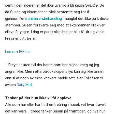
sent. I den alderen er det ikke uvanlig å bli
besteforeldre.
Og
da Susan og ektemannen Nick bestemte seg for å
gjennomføre
prøverørsbehandling,
manglet det ikke på kritiske
stemmer. Susan forsvarte seg med at ektemannen Nick var
elleve år yngre. I dag er paret skilt, hun er blitt 61 år og vesle
Freya er blitt tre år.
Les om IVF her
– Freya er uten tvil det beste som har skjedd meg og jeg
angrer ikke. Men i etterpåklokskapens lys kan jeg ikke annet
enn si at noen av mine kritikere hadde rett, sier Tollefsen til
avisen
Daily Mail.
Tenker på det hun ikke vil få oppleve
Alle som har eller har hatt en treåring i huset, vet hvor travelt
det kan være. I tillegg tenker Susan på framtiden, og hva hun