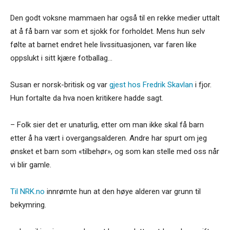
Den godt voksne mammaen har også til en rekke medier uttalt
at å få barn var som et sjokk for forholdet. Mens hun selv
følte at barnet endret hele livssituasjonen, var faren like
oppslukt i sitt kjære fotballag…
Susan er norsk-britisk og var
gjest hos Fredrik Skavlan
i fjor.
Hun fortalte da hva noen kritikere hadde sagt.
– Folk sier det er unaturlig, etter om man ikke skal få barn
etter å ha vært i overgangsalderen. Andre har spurt om jeg
ønsket et barn som «tilbehør», og som kan stelle med oss når
vi blir gamle.
Til NRK.no
innrømte hun at den høye alderen var grunn til
bekymring.