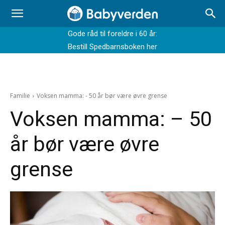
Gode råd til foreldre i 60 år:
Bestill Spedbarnsboken her
Familie
Voksen mamma: - 50 år bør være øvre grense
Voksen mamma: – 50
år bør være øvre
grense