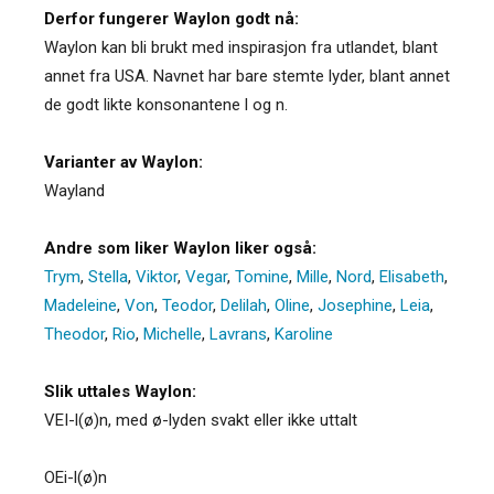
Derfor fungerer Waylon godt nå:
Waylon kan bli brukt med inspirasjon fra utlandet, blant
annet fra USA. Navnet har bare stemte lyder, blant annet
de godt likte konsonantene l og n.
Varianter av Waylon:
Wayland
Andre som liker Waylon liker også:
Trym
,
Stella
,
Viktor
,
Vegar
,
Tomine
,
Mille
,
Nord
,
Elisabeth
,
Madeleine
,
Von
,
Teodor
,
Delilah
,
Oline
,
Josephine
,
Leia
,
Theodor
,
Rio
,
Michelle
,
Lavrans
,
Karoline
Slik uttales Waylon:
VEI-l(ø)n, med ø-lyden svakt eller ikke uttalt
OEi-l(ø)n