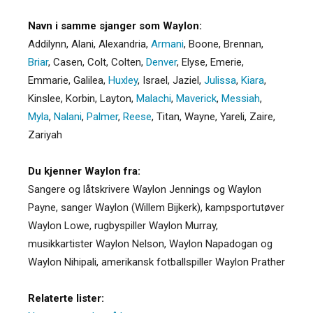
Navn i samme sjanger som Waylon:
Addilynn
,
Alani
,
Alexandria
,
Armani
,
Boone
,
Brennan
,
Briar
,
Casen
,
Colt
,
Colten
,
Denver
,
Elyse
,
Emerie
,
Emmarie
,
Galilea
,
Huxley
,
Israel
,
Jaziel
,
Julissa
,
Kiara
,
Kinslee
,
Korbin
,
Layton
,
Malachi
,
Maverick
,
Messiah
,
Myla
,
Nalani
,
Palmer
,
Reese
,
Titan
,
Wayne
,
Yareli
,
Zaire
,
Zariyah
Du kjenner Waylon fra:
Sangere og låtskrivere Waylon Jennings og Waylon
Payne, sanger Waylon (Willem Bijkerk), kampsportutøver
Waylon Lowe, rugbyspiller Waylon Murray,
musikkartister Waylon Nelson, Waylon Napadogan og
Waylon Nihipali, amerikansk fotballspiller Waylon Prather
Relaterte lister: