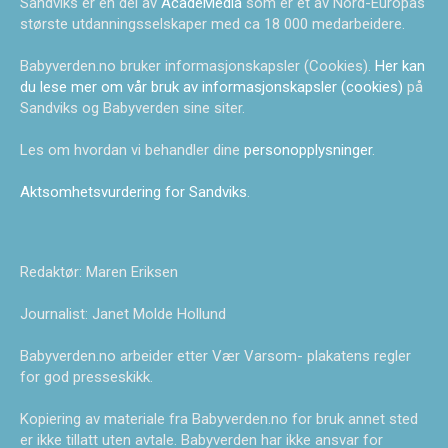
Sandviks er en del av
AcadeMedia
som er et av Nord-Europas
største utdanningsselskaper med ca 18 000 medarbeidere.
Babyverden.no bruker informasjonskapsler (Cookies).
Her kan
du lese mer om vår bruk av informasjonskapsler (cookies)
på
Sandviks og Babyverden sine siter.
Les om hvordan vi behandler dine
personopplysninger
.
Aktsomhetsvurdering for Sandviks
.
Redaktør: Maren Eriksen
Journalist: Janet Molde Hollund
Babyverden.no arbeider etter Vær Varsom- plakatens regler
for god presseskikk.
Kopiering av materiale fra Babyverden.no for bruk annet sted
er ikke tillatt uten avtale. Babyverden har ikke ansvar for