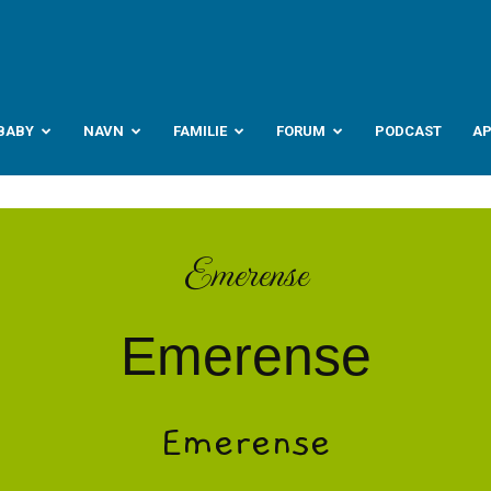
abyverden.no
BABY
NAVN
FAMILIE
FORUM
PODCAST
A
Emerense
Emerense
Emerense