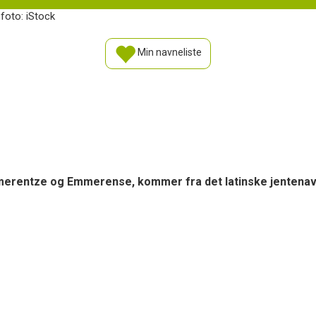
sfoto: iStock
Min navneliste
merentze og Emmerense, kommer fra det latinske jentenavn