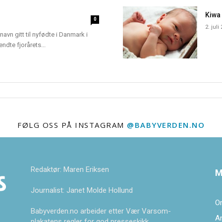
Kiwa
0
2. juli
navn gitt til nyfødte i Danmark i
dte fjorårets...
FØLG OSS PÅ INSTAGRAM
@BABYVERDEN.NO
Redaktør: Maren Eriksen
M
Journalist: Janet Molde Hollund
O
Babyverden.no arbeider etter Vær Varsom-
A
plakatens regler for god presseskikk.