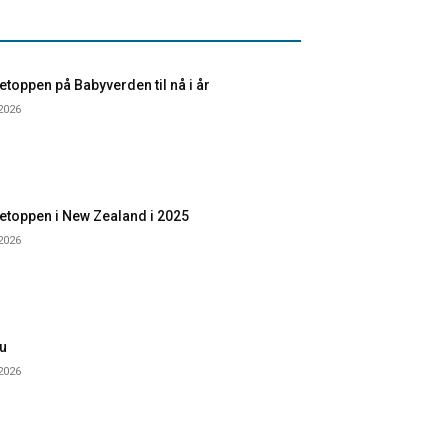
toppen på Babyverden til nå i år
 2026
etoppen i New Zealand i 2025
 2026
u
 2026