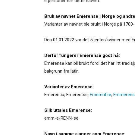
6 personer har dette navnet.
Bruk av navnet Emerense i Norge og andre
Varianter av navnet ble brukt i Norge på 1700- o
Den 01.01.2022 var det 5 jenter/kvinner med 
Derfor fungerer Emerense godt nå:
Emerense kan bli brukt fordi det har litt trad
bakgrunn fra latin.
Varianter av Emerense:
Emerentia
,
Emerentse
,
Emerentze
,
Emmerens
Slik uttales Emerense:
emm-e-RENN-se
Navn i samme sjanger som Emerense: