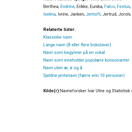
Berthea
,
Endrine
,
Erikke
,
Eunika
,
Falco
,
Festus
Iselina
,
Ivrine
,
Janken
,
Jentoft
,
Jertrud
,
Jorolv
Relaterte lister:
Klassiske navn
Lange navn (8 eller flere bokstaver)
Navn som begynner på en vokal
Navn som inneholder populære konsonanter
Navn uten æ, ø og å
Sjeldne jentenavn (færre enn 10 personer)
Kilde(r):
Navneforsker Ivar Utne og Statistisk 