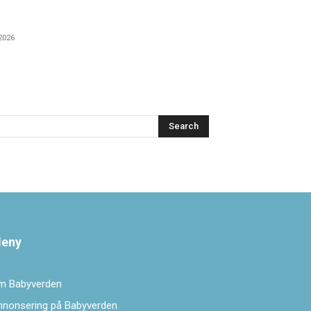
 2026
Search
eny
m Babyverden
nnonsering på Babyverden