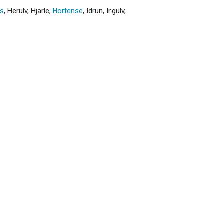
us
,
Herulv
,
Hjarle
,
Hortense
,
Idrun
,
Ingulv
,