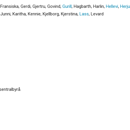
,
Fransiska
,
Gerdi
,
Gjertru
,
Govind
,
Gurill
,
Hagbarth
,
Harlin
,
Hellevi
,
Herj
,
Junni
,
Karitha
,
Kennie
,
Kjellborg
,
Kjerstina
,
Lass
,
Levard
sentralbyrå.