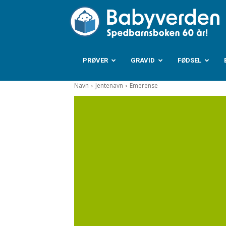
B
PRØVER
GRAVID
FØDSEL
Navn
Jentenavn
Emerense