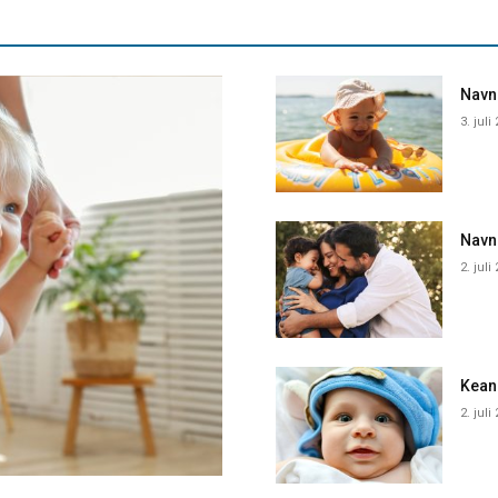
Navne
3. juli
Navn
2. juli
Kean
2. juli