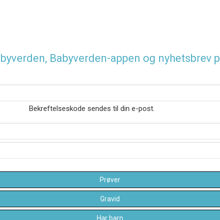
 Babyverden, Babyverden-appen og nyhetsbrev p
Bekreftelseskode sendes til din e-post.
Prøver
Gravid
Har barn