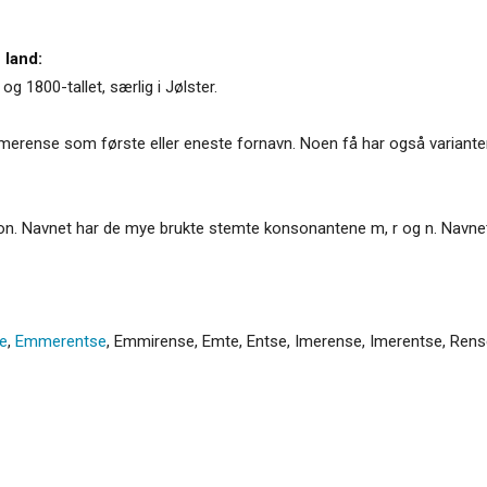
 land:
g 1800-tallet, særlig i Jølster.
Emerense som første eller eneste fornavn. Noen få har også variante
isjon. Navnet har de mye brukte stemte konsonantene m, r og n. Navnet 
e
,
Emmerentse
,
Emmirense
,
Emte
,
Entse
,
Imerense
,
Imerentse
,
Rens