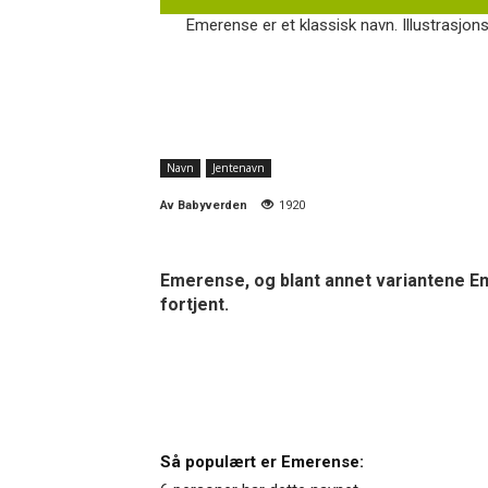
Emerense er et klassisk navn. Illustrasjon
Navn
Jentenavn
Av
Babyverden
1920
Emerense, og blant annet variantene E
fortjent.
Så populært er Emerense: