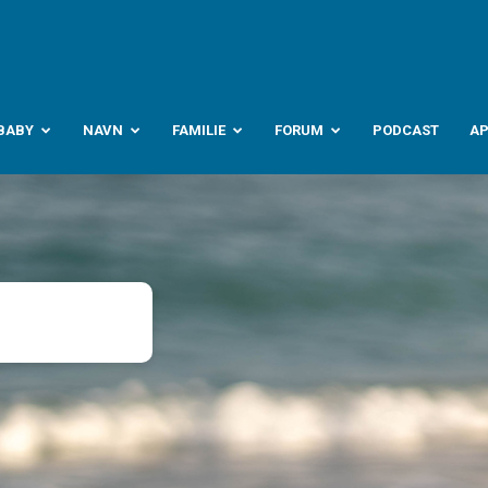
abyverden.no
BABY
NAVN
FAMILIE
FORUM
PODCAST
A