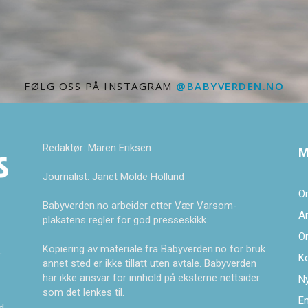
FØLG OSS PÅ INSTAGRAM
@BABYVERDEN.NO
Redaktør: Maren Eriksen
M
Journalist: Janet Molde Hollund
O
Babyverden.no arbeider etter Vær Varsom-
A
plakatens regler for god presseskikk.
O
Kopiering av materiale fra Babyverden.no for bruk
.
K
annet sted er ikke tillatt uten avtale. Babyverden
har ikke ansvar for innhold på eksterne nettsider
Ny
som det lenkes til.
En