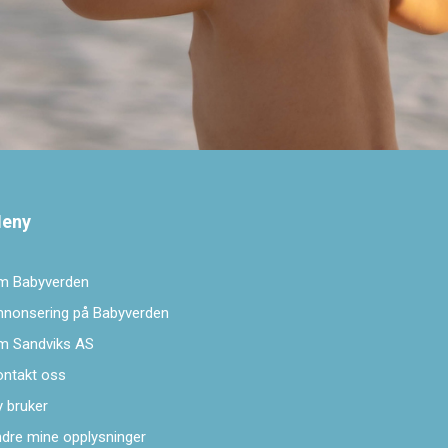
eny
m Babyverden
nnonsering på Babyverden
m Sandviks AS
ontakt oss
 bruker
dre mine opplysninger