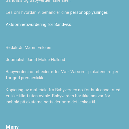
Sandviks og Babyverden sine siter.
Les om hvordan vi behandler dine
personopplysninger
.
Aktsomhetsvurdering for Sandviks
.
Redaktør: Maren Eriksen
Journalist: Janet Molde Hollund
Babyverden.no arbeider etter Vær Varsom- plakatens regler
for god presseskikk.
Kopiering av materiale fra Babyverden.no for bruk annet sted
er ikke tillatt uten avtale. Babyverden har ikke ansvar for
innhold på eksterne nettsider som det lenkes til.
Meny