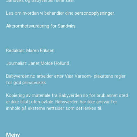
Sandviks og Babyverden sine siter.
Les om hvordan vi behandler dine
personopplysninger
.
Aktsomhetsvurdering for Sandviks
.
Redaktør: Maren Eriksen
Journalist: Janet Molde Hollund
Babyverden.no arbeider etter Vær Varsom- plakatens regler
for god presseskikk.
Kopiering av materiale fra Babyverden.no for bruk annet sted
er ikke tillatt uten avtale. Babyverden har ikke ansvar for
innhold på eksterne nettsider som det lenkes til.
Meny