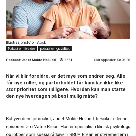
Illustrasjonsfoto: iStock
Podcast om foreldre
podcast om graviditet
Podcast:
Janet Molde Hollund
1554
Sist oppdatert 08.06.26
Når vi blir foreldre, er det mye som endrer seg. Alle
får nye roller, og parforholdet får kanskje ikke like
stor prioritet som tidligere. Hvordan kan man starte
den nye hverdagen på best mulig måte?
Babyverdens journalist, Janet Molde Hollund, besøker i denne
episoden Gro Vatne Brean. Hun er spesialist i klinisk psykologi,
og jobber som spesialrådgiver i RBUP. Brean er styremedlem i