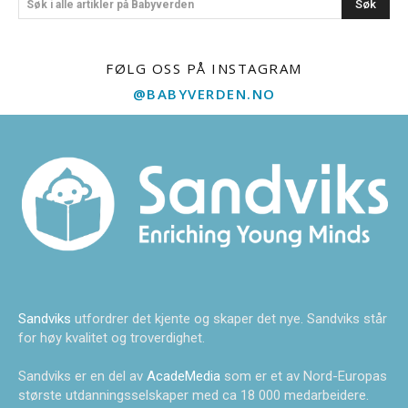
Søk
Søk i alle artikler på Babyverden
FØLG OSS PÅ INSTAGRAM
@BABYVERDEN.NO
Sandviks
utfordrer det kjente og skaper det nye. Sandviks står
for høy kvalitet og troverdighet.
Sandviks er en del av
AcadeMedia
som er et av Nord-Europas
største utdanningsselskaper med ca 18 000 medarbeidere.