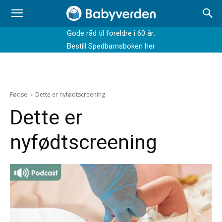
Gode råd til foreldre i 60 år:
Bestill Spedbarnsboken her
Fødsel
Dette er nyfødtscreening
Dette er
nyfødtscreening