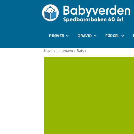
B
PRØVER
GRAVID
FØDSEL
Navn
Jentenavn
Raisa