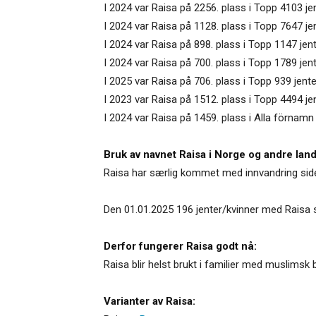
I 2024 var Raisa på 2256. plass i Topp 4103 j
I 2024 var Raisa på 1128. plass i Topp 7647 j
I 2024 var Raisa på 898. plass i Topp 1147 jent
I 2024 var Raisa på 700. plass i Topp 1789 jent
I 2025 var Raisa på 706. plass i Topp 939 jent
I 2023 var Raisa på 1512. plass i Topp 4494 je
I 2024 var Raisa på 1459. plass i Alla förnamn 
Bruk av navnet Raisa i Norge og andre land
Raisa har særlig kommet med innvandring side
Den 01.01.2025 196 jenter/kvinner med Raisa s
Derfor fungerer Raisa godt nå:
Raisa blir helst brukt i familier med muslimsk
Varianter av Raisa: