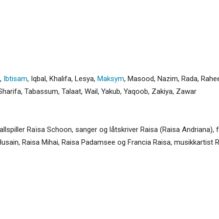
,
Ibtisam
,
Iqbal
,
Khalifa
,
Lesya
,
Maksym
,
Masood
,
Nazim
,
Rada
,
Rahe
Sharifa
,
Tabassum
,
Talaat
,
Wail
,
Yakub
,
Yaqoob
,
Zakiya
,
Zawar
lspiller Raïsa Schoon, sanger og låtskriver Raisa (Raisa Andriana), 
Husain, Raisa Mihai, Raisa Padamsee og Francia Raisa, musikkartist R