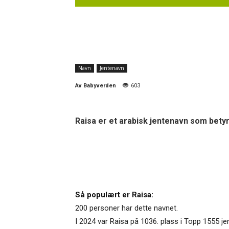
Navn
Jentenavn
Av
Babyverden
603
Raisa er et arabisk jentenavn som betyr
Så populært er Raisa:
200 personer har dette navnet.
I 2024 var Raisa på 1036. plass i Topp 1555 je