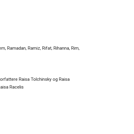
em
,
Ramadan
,
Ramiz
,
Rifat
,
Rihanna
,
Rim
,
forfattere Raisa Tolchinsky og Raisa
aisa Racelis