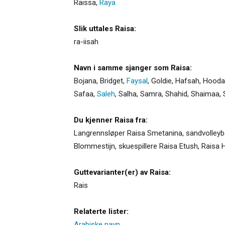
Raissa
,
Raya
Slik uttales Raisa:
ra-iisah
Navn i samme sjanger som Raisa:
Bojana
,
Bridget
,
Faysal
,
Goldie
,
Hafsah
,
Hooda
Safaa
,
Saleh
,
Salha
,
Samra
,
Shahid
,
Shaimaa
,
Du kjenner Raisa fra:
Langrennsløper Raisa Smetanina, sandvolleybal
Blommestijn, skuespillere Raisa Etush, Raisa 
Guttevarianter(er) av Raisa:
Rais
Relaterte lister:
Arabiske navn