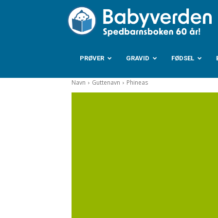
B
PRØVER
GRAVID
FØDSEL
Navn
Guttenavn
Phineas