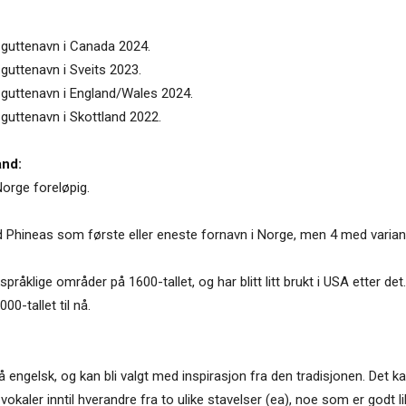
 guttenavn i Canada 2024.
guttenavn i Sveits 2023.
 guttenavn i England/Wales 2024.
 guttenavn i Skottland 2022.
and:
Norge foreløpig.
d Phineas som første eller eneste fornavn i Norge, men 4 med variant
språklige områder på 1600-tallet, og har blitt litt brukt i USA etter d
0-tallet til nå.
 engelsk, og kan bli valgt med inspirasjon fra den tradisjonen. Det k
okaler inntil hverandre fra to ulike stavelser (ea), noe som er godt li