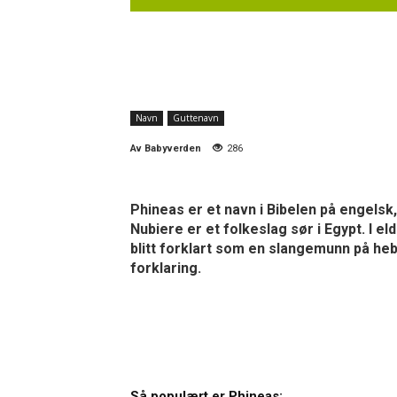
Navn
Guttenavn
Av
Babyverden
286
Phineas er et navn i Bibelen på engelsk
Nubiere er et folkeslag sør i Egypt. I e
blitt forklart som en slangemunn på hebr
forklaring.
Så populært er Phineas: