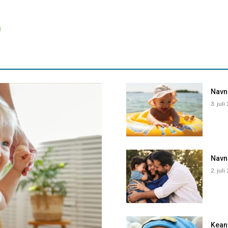
Navne
3. juli
Navn
2. juli
Kean