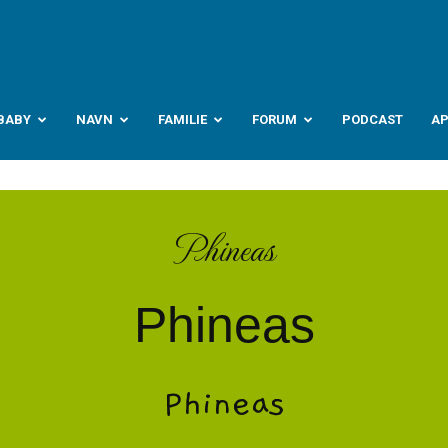
abyverden.no
BABY
NAVN
FAMILIE
FORUM
PODCAST
A
Phineas
Phineas
Phineas