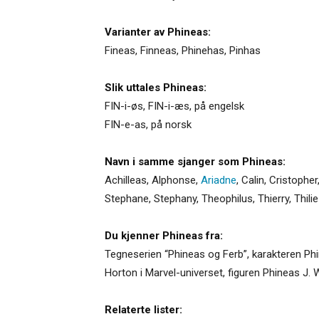
Varianter av Phineas:
Fineas
,
Finneas
,
Phinehas
,
Pinhas
Slik uttales Phineas:
FIN-i-øs, FIN-i-æs, på engelsk
FIN-e-as, på norsk
Navn i samme sjanger som Phineas:
Achilleas
,
Alphonse
,
Ariadne
,
Calin
,
Cristopher
Stephane
,
Stephany
,
Theophilus
,
Thierry
,
Thilie
Du kjenner Phineas fra:
Tegneserien “Phineas og Ferb”, karakteren Phi
Horton i Marvel-universet, figuren Phineas J
Relaterte lister: