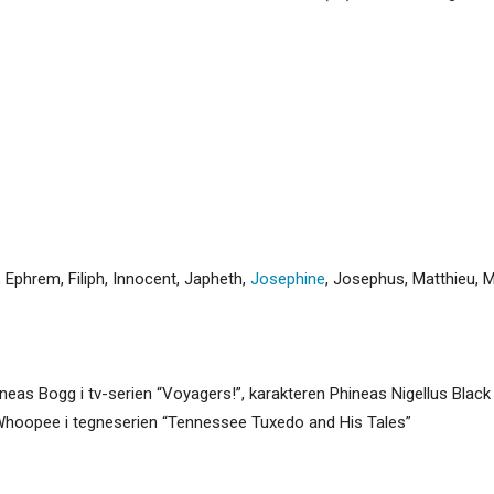
,
Ephrem
,
Filiph
,
Innocent
,
Japheth
,
Josephine
,
Josephus
,
Matthieu
,
M
neas Bogg i tv-serien “Voyagers!”, karakteren Phineas Nigellus Black 
. Whoopee i tegneserien “Tennessee Tuxedo and His Tales”