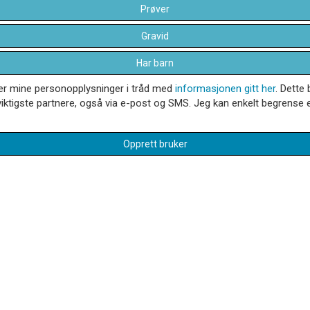
Prøver
Gravid
Har barn
dler mine personopplysninger i tråd med
informasjonen gitt her
. Dette 
iktigste partnere, også via e-post og SMS. Jeg kan enkelt begrense el
Opprett bruker