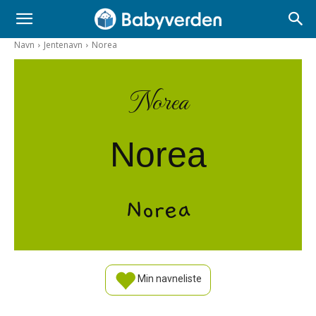
Navn
Jentenavn
Norea
Norea
Norea
Norea
Min navneliste