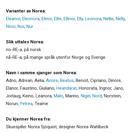
Varianter av Norea:
Eleanor
,
Eleonora
,
Elinor
,
Ellie
,
Ellinor
,
Elly
,
Leonora
,
Nellie
,
Nelly
,
Noor
,
Nor
,
Nur
Slik uttales Norea:
no-RE-a, på norsk
nå-RE-a, på mange språk utenfor Norge og Sverige
Navn i samme sjanger som Norea:
Adno
,
Adrean
,
Aelia
,
Anore
,
Beatus
,
Benoit
,
Cipriano
,
Dinore
,
Elanor
,
Faustino
,
Giuliano
,
Heandarat
,
Honorata
,
Ingnor
,
Jano
,
Jorlaug
,
Keino
,
Leanora
,
Malo
,
Marino
,
Nigel
,
Nord
,
Norstein
,
Norun
,
Petrea
,
Teame
Du kjenner Norea fra:
Skuespiller Norea Sjöquist, designer Norea Wahlbeck