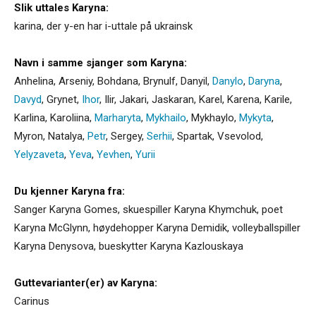
Slik uttales Karyna:
karina, der y-en har i-uttale på ukrainsk
Navn i samme sjanger som Karyna:
Anhelina
,
Arseniy
,
Bohdana
,
Brynulf
,
Danyil
,
Danylo
,
Daryna
,
Davyd
,
Grynet
,
Ihor
,
Ilir
,
Jakari
,
Jaskaran
,
Karel
,
Karena
,
Karile
,
Karlina
,
Karoliina
,
Marharyta
,
Mykhailo
,
Mykhaylo
,
Mykyta
,
Myron
,
Natalya
,
Petr
,
Sergey
,
Serhii
,
Spartak
,
Vsevolod
,
Yelyzaveta
,
Yeva
,
Yevhen
,
Yurii
Du kjenner Karyna fra:
Sanger Karyna Gomes, skuespiller Karyna Khymchuk, poet
Karyna McGlynn, høydehopper Karyna Demidik, volleyballspiller
Karyna Denysova, bueskytter Karyna Kazlouskaya
Guttevarianter(er) av Karyna:
Carinus