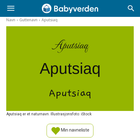
Navn
Guttenavn
Aputsiaq
Aputsiaq
Aputsiaq
Aputsiaq
Aputsiaq er et naturnavn. Illustrasjonsfoto: iStock
Min navneliste