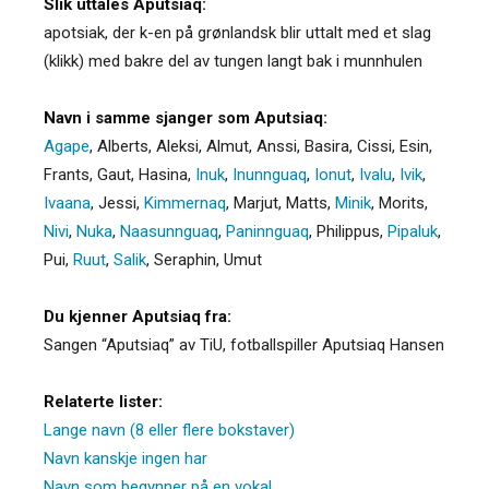
Slik uttales Aputsiaq:
apotsiak, der k-en på grønlandsk blir uttalt med et slag
(klikk) med bakre del av tungen langt bak i munnhulen
Navn i samme sjanger som Aputsiaq:
Agape
,
Alberts
,
Aleksi
,
Almut
,
Anssi
,
Basira
,
Cissi
,
Esin
,
Frants
,
Gaut
,
Hasina
,
Inuk
,
Inunnguaq
,
Ionut
,
Ivalu
,
Ivik
,
Ivaana
,
Jessi
,
Kimmernaq
,
Marjut
,
Matts
,
Minik
,
Morits
,
Nivi
,
Nuka
,
Naasunnguaq
,
Paninnguaq
,
Philippus
,
Pipaluk
,
Pui
,
Ruut
,
Salik
,
Seraphin
,
Umut
Du kjenner Aputsiaq fra:
Sangen “Aputsiaq” av TiU, fotballspiller Aputsiaq Hansen
Relaterte lister:
Lange navn (8 eller flere bokstaver)
Navn kanskje ingen har
Navn som begynner på en vokal