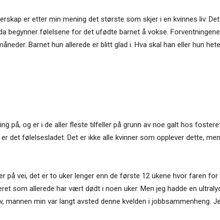
rskap er etter min mening det største som skjer i en kvinnes liv. Det 
at da begynner følelsene for det ufødte barnet å vokse. Forventning
der. Barnet hun allerede er blitt glad i. Hva skal han eller hun hete,
 på, og er i de aller fleste tilfeller på grunn av noe galt hos foster
 er det følelsesladet. Det er ikke alle kvinner som opplever dette, me
 på vei, det er to uker lenger enn de første 12 ukene hvor faren for de
et som allerede har vært dødt i noen uker. Men jeg hadde en ultralyd d
sov, mannen min var langt avsted denne kvelden i jobbsammenheng. Je