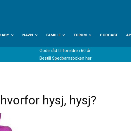
abyverden.no
BABY
NAVN
FAMILIE
FORUM
PODCAST
A
Gode råd til foreldre i 60 år:
Bestill Spedbarnsboken her
vorfor hysj, hysj?