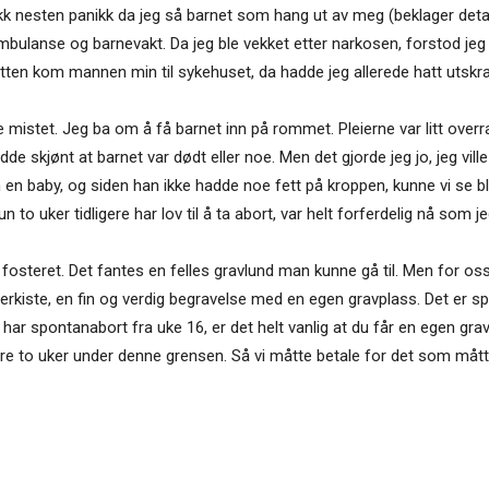
 fikk nesten panikk da jeg så barnet som hang ut av meg (beklager deta
 ambulanse og barnevakt. Da jeg ble vekket etter narkosen, forstod jeg
atten kom mannen min til sykehuset, da hadde jeg allerede hatt utskr
e mistet. Jeg ba om å få barnet inn på rommet. Pleierne var litt overra
adde skjønt at barnet var dødt eller noe. Men det gjorde jeg jo, jeg vil
m en baby, og siden han ikke hadde noe fett på kroppen, kunne vi se 
to uker tidligere har lov til å ta abort, var helt forferdelig nå som je
steret. Det fantes en felles gravlund man kunne gå til. Men for oss va
erkiste, en fin og verdig begravelse med en egen gravplass. Det er spe
 har spontanabort fra uke 16, er det helt vanlig at du får en egen grav
re to uker under denne grensen. Så vi måtte betale for det som måtte