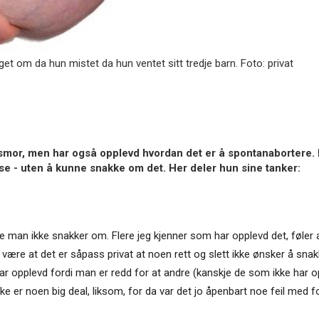
gget om da hun mistet da hun ventet sitt tredje barn. Foto: privat
mor, men har også opplevd hvordan det er å spontanabortere. H
lse - uten å kunne snakke om det. Her deler hun sine tanker:
oe man ikke snakker om. Flere jeg kjenner som har opplevd det, føler a
 være at det er såpass privat at noen rett og slett ikke ønsker å sna
ar opplevd fordi man er redd for at andre (kanskje de som ikke har opp
ke er noen big deal, liksom, for da var det jo åpenbart noe feil med f