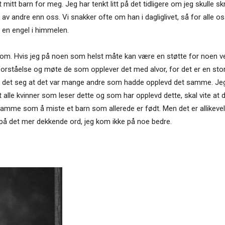
 mitt barn for meg. Jeg har tenkt litt på det tidligere om jeg skulle s
 andre enn oss. Vi snakker ofte om han i dagliglivet, så for alle oss 
 en engel i himmelen.
om. Hvis jeg på noen som helst måte kan være en støtte for noen ved 
forståelse og møte de som opplever det med alvor, for det er en stor t
ste det seg at det var mange andre som hadde opplevd det samme. Jeg b
 at alle kvinner som leser dette og som har opplevd dette, skal vite at d
t samme som å miste et barn som allerede er født. Men det er allikevel
 på det mer dekkende ord, jeg kom ikke på noe bedre.