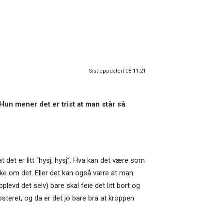
Sist oppdatert 08.11.21
un mener det er trist at man står så
t det er litt “hysj, hysj”. Hva kan det være som
kke om det. Eller det kan også være at man
levd det selv) bare skal feie det litt bort og
osteret, og da er det jo bare bra at kroppen