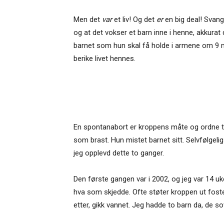
Men det
var
et liv! Og det
er
en big deal! Svange
og at det vokser et barn inne i henne, akkur
barnet som hun skal få holde i armene om 9 måne
berike livet hennes.
En spontanabort er kroppens måte og ordne ting
som brast. Hun mistet barnet sitt. Selvfølgelig
jeg opplevd dette to ganger.
Den første gangen var i 2002, og jeg var 14 uker
hva som skjedde. Ofte støter kroppen ut foster
etter, gikk vannet. Jeg hadde to barn da, de 