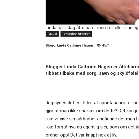
Linda har i dag åtte barn, men forteller i innle
Gravid
Personlige historier
Blogg:
Linda Cathrine Hagen
4571
Blogger Linda Cathrine Hagen er åttebarns
ribbet tilbake med sorg, savn og skyldføle
Jeg synes det er litt leit at spontanabort er n
gjør at man ikke snakker om dette? Det kan jo
ikke vil vise sin sårbarhet angående det man h
ikke forstå hva du egentlig sier, som om det ik
ordner opp! Det var knapt nok et liv.