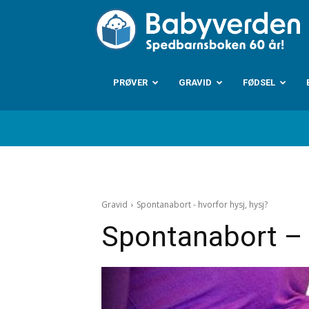
B
PRØVER
GRAVID
FØDSEL
Gravid
Spontanabort - hvorfor hysj, hysj?
Spontanabort – h