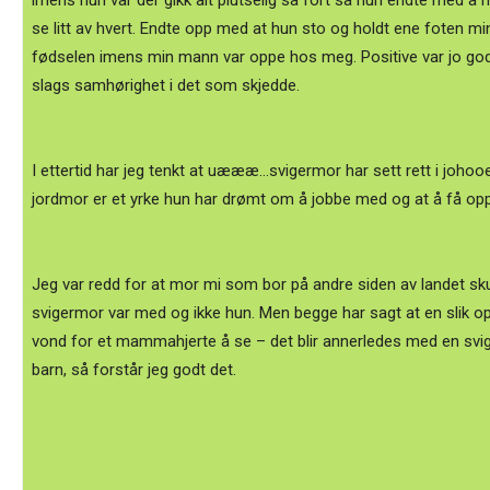
imens hun var der gikk alt plutselig så fort så hun endte med å h
se litt av hvert. Endte opp med at hun sto og holdt ene foten mi
fødselen imens min mann var oppe hos meg. Positive var jo god
slags samhørighet i det som skjedde.
I ettertid har jeg tenkt at uæææ...svigermor har sett rett i joho
jordmor er et yrke hun har drømt om å jobbe med og at å få oppl
Jeg var redd for at mor mi som bor på andre siden av landet skul
svigermor var med og ikke hun. Men begge har sagt at en slik o
vond for et mammahjerte å se – det blir annerledes med en sviger
barn, så forstår jeg godt det.