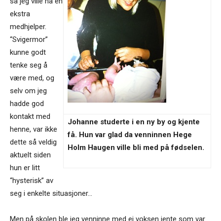
så jeg ville ha en
ekstra
medhjelper.
“Svigermor”
kunne godt
tenke seg å
være med, og
selv om jeg
hadde god
kontakt med
Johanne studerte i en ny by og kjente
henne, var ikke
få. Hun var glad da venninnen Hege
dette så veldig
Holm Haugen ville bli med på fødselen.
aktuelt siden
hun er litt
“hysterisk” av
seg i enkelte situasjoner…
Men på skolen ble jeg venninne med ei voksen jente som var