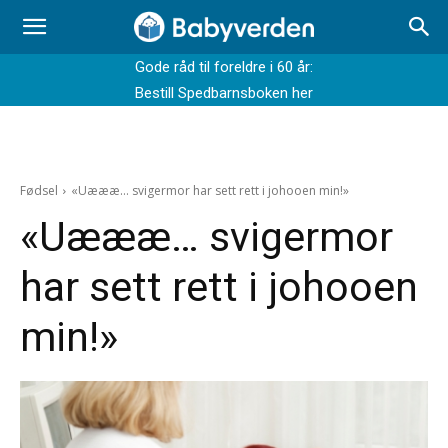
Gode råd til foreldre i 60 år:
Bestill Spedbarnsboken her
Fødsel
«Uæææ... svigermor har sett rett i johooen min!»
«Uæææ… svigermor
har sett rett i johooen
min!»