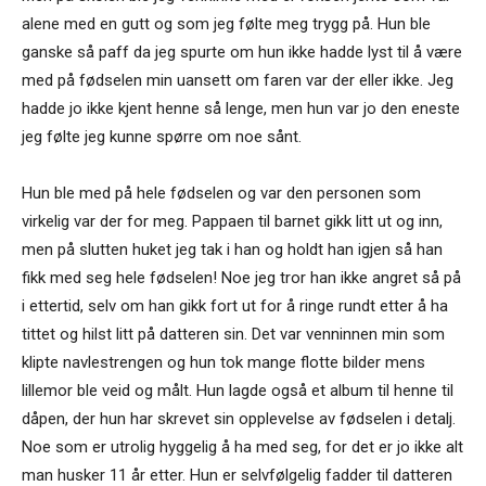
alene med en gutt og som jeg følte meg trygg på. Hun ble
ganske så paff da jeg spurte om hun ikke hadde lyst til å være
med på fødselen min uansett om faren var der eller ikke. Jeg
hadde jo ikke kjent henne så lenge, men hun var jo den eneste
jeg følte jeg kunne spørre om noe sånt.
Hun ble med på hele fødselen og var den personen som
virkelig var der for meg. Pappaen til barnet gikk litt ut og inn,
men på slutten huket jeg tak i han og holdt han igjen så han
fikk med seg hele fødselen! Noe jeg tror han ikke angret så på
i ettertid, selv om han gikk fort ut for å ringe rundt etter å ha
tittet og hilst litt på datteren sin. Det var venninnen min som
klipte navlestrengen og hun tok mange flotte bilder mens
lillemor ble veid og målt. Hun lagde også et album til henne til
dåpen, der hun har skrevet sin opplevelse av fødselen i detalj.
Noe som er utrolig hyggelig å ha med seg, for det er jo ikke alt
man husker 11 år etter. Hun er selvfølgelig fadder til datteren