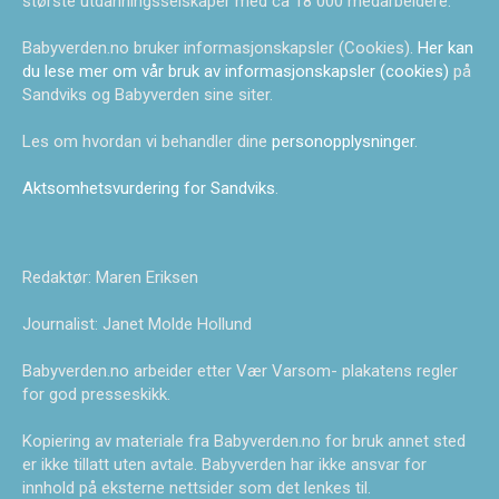
største utdanningsselskaper med ca 18 000 medarbeidere.
Babyverden.no bruker informasjonskapsler (Cookies).
Her kan
du lese mer om vår bruk av informasjonskapsler (cookies)
på
Sandviks og Babyverden sine siter.
Les om hvordan vi behandler dine
personopplysninger
.
Aktsomhetsvurdering for Sandviks
.
Redaktør: Maren Eriksen
Journalist: Janet Molde Hollund
Babyverden.no arbeider etter Vær Varsom- plakatens regler
for god presseskikk.
Kopiering av materiale fra Babyverden.no for bruk annet sted
er ikke tillatt uten avtale. Babyverden har ikke ansvar for
innhold på eksterne nettsider som det lenkes til.