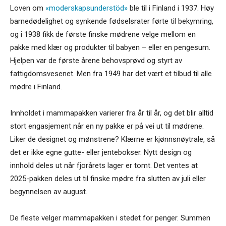
Loven om
«moderskapsunderstöd»
ble til i Finland i 1937. Høy
barnedødelighet og synkende fødselsrater førte til bekymring,
og i 1938 fikk de første finske mødrene velge mellom en
pakke med klær og produkter til babyen – eller en pengesum.
Hjelpen var de første årene behovsprøvd og styrt av
fattigdomsvesenet. Men fra 1949 har det vært et tilbud til alle
mødre i Finland.
Innholdet i mammapakken varierer fra år til år, og det blir alltid
stort engasjement når en ny pakke er på vei ut til mødrene.
Liker de designet og mønstrene? Klærne er kjønnsnøytrale, så
det er ikke egne gutte- eller jentebokser. Nytt design og
innhold deles ut når fjorårets lager er tomt. Det ventes at
2025-pakken deles ut til finske mødre fra slutten av juli eller
begynnelsen av august.
De fleste velger mammapakken i stedet for penger. Summen